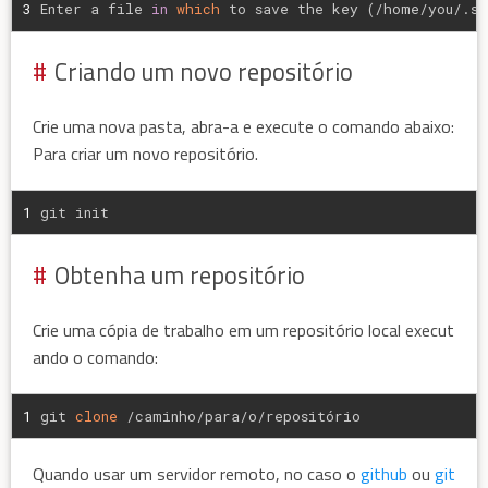
3
Enter a file 
in
which
 to save the key (/home/you/.ss
Criando um novo repositório
Crie uma nova pasta, abra-a e execute o comando abaixo:
Para criar um novo repositório.
1
git init
Obtenha um repositório
Crie uma cópia de trabalho em um repositório local execut
ando o comando:
1
git 
clone
 /caminho/para/o/repositório
Quando usar um servidor remoto, no caso o
github
ou
git