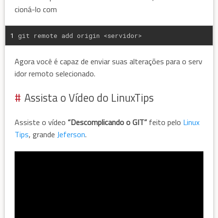
cioná-lo com
1
git remote add origin <servidor>
Agora você é capaz de enviar suas alterações para o serv
idor remoto selecionado.
Assista o Vídeo do LinuxTips
Assiste o vídeo
“Descomplicando o GIT”
feito pelo
Linux
Tips
, grande
Jeferson
.