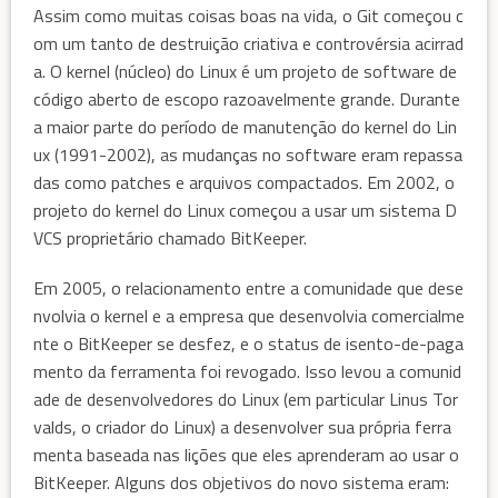
Assim como muitas coisas boas na vida, o Git começou c
om um tanto de destruição criativa e controvérsia acirrad
a. O kernel (núcleo) do Linux é um projeto de software de
código aberto de escopo razoavelmente grande. Durante
a maior parte do período de manutenção do kernel do Lin
ux (1991-2002), as mudanças no software eram repassa
das como patches e arquivos compactados. Em 2002, o
projeto do kernel do Linux começou a usar um sistema D
VCS proprietário chamado BitKeeper.
Em 2005, o relacionamento entre a comunidade que dese
nvolvia o kernel e a empresa que desenvolvia comercialme
nte o BitKeeper se desfez, e o status de isento-de-paga
mento da ferramenta foi revogado. Isso levou a comunid
ade de desenvolvedores do Linux (em particular Linus Tor
valds, o criador do Linux) a desenvolver sua própria ferra
menta baseada nas lições que eles aprenderam ao usar o
BitKeeper. Alguns dos objetivos do novo sistema eram: