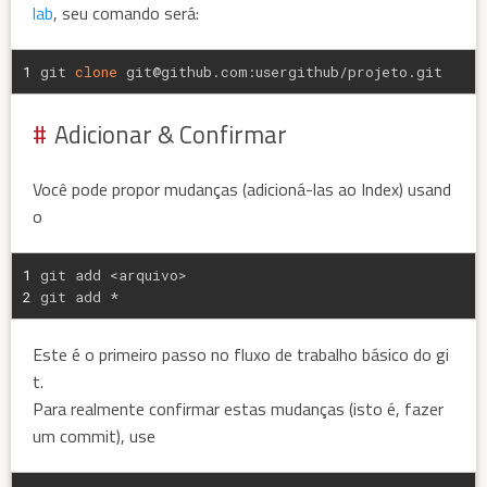
lab
, seu comando será:
1
git 
clone
 git@github.com:usergithub/projeto.git
Adicionar & Confirmar
Você pode propor mudanças (adicioná-las ao Index) usand
o
1
git add <arquivo>
2
git add *
Este é o primeiro passo no fluxo de trabalho básico do gi
t.
Para realmente confirmar estas mudanças (isto é, fazer
um commit), use