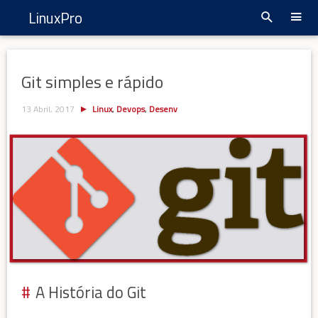
LinuxPro
Git simples e rápido
13 Abril, 2017
Linux
,
Devops
,
Desenv
A História do Git