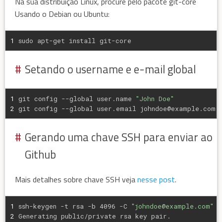
Na sua distribuição Linux, procure pelo pacote git-core
Usando o Debian ou Ubuntu:
1
sudo apt-get install git-core
Setando o username e e-mail global
1
git config --global user.name 
"John Doe"
2
git config --global user.email johndoe@example.com
Gerando uma chave SSH para enviar ao
Github
Mais detalhes sobre chave SSH veja
nesse post
.
1
ssh-keygen -t rsa -b 4096 -C 
"johndoe@example.com"
2
Generating public/private rsa key pair.