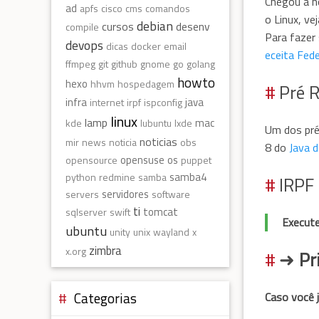
Chegou a ho
ad
apfs
cisco
cms
comandos
o Linux, ve
debian
cursos
desenv
compile
Para fazer 
devops
dicas
docker
email
eceita Fede
ffmpeg
git
github
gnome
go
golang
howto
hexo
hhvm
hospedagem
Pré R
infra
java
internet
irpf
ispconfig
linux
lamp
mac
kde
lubuntu
lxde
Um dos pré 
noticias
mir
news
noticia
obs
8 do
Java d
opensuse
os
opensource
puppet
samba4
python
redmine
samba
IRPF
servidores
servers
software
ti
tomcat
sqlserver
swift
Execute
ubuntu
unity
unix
wayland
x
zimbra
x.org
➜
Pr
Categorias
Caso você j