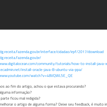
idg.receita.fazenda.gov.br/interface/cidadao/irpf/2017/download
idg.receita.fazenda.gov.br/
/www.digitalocean.com/community/tutorials/how-to-install-java-
tecadmin.net/install-oracle-java-8-ubuntu-via-ppa/
//www.youtube.com/watch?v=48VQWL5E_QE
s ao fim do artigo, achou o que estava procurando?
alguma informação?
parte ficou mal redigida?
elhorar o artigo de alguma forma? Deixe seu feedback, é muito i