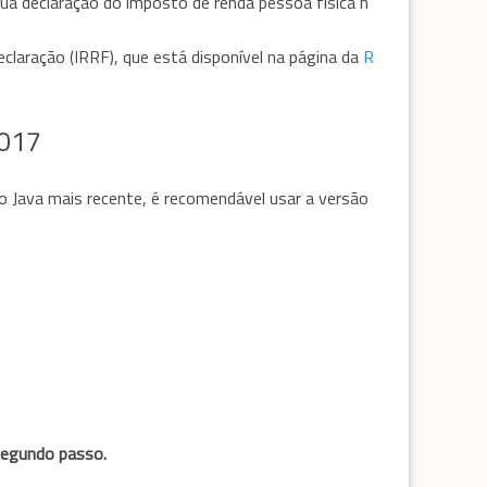
sua declaração do imposto de renda pessoa física n
eclaração (IRRF), que está disponível na página da
R
2017
do Java mais recente, é recomendável usar a versão
 segundo passo.