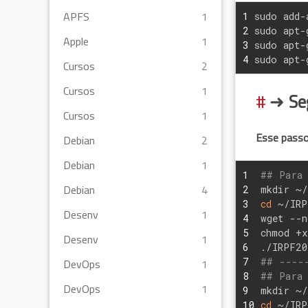
APFS
1
1
sudo add-
2
sudo apt-
Apple
1
3
sudo apt-
4
sudo apt-
Cursos
2
Cursos
1
➜
Se
Cursos
1
Esse passo
Debian
2
Debian
1
1
## Para 
Debian
4
2
mkdir ~
3
cd
 ~/IRP
Desenv
1
4
wget --n
5
chmod +x
Desenv
1
6
./IRPF20
7
## ----
DevOps
1
8
## Para 
DevOps
1
9
mkdir ~
10
cd
 ~/IRP