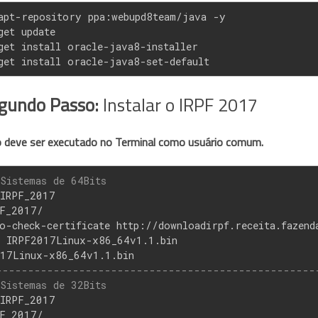
apt-repository ppa:webupd8team/java -y
get update
get install oracle-java8-installer
get install oracle-java8-set-default
gundo Passo:
Instalar o IRPF 2017
 deve ser executado no Terminal como usuário comum.
Sistemas de 64Bits
/IRPF_2017
F_2017/
o-check-certificate http://downloadirpf.receita.fazen
 IRPF2017Linux-x86_64v1.1.bin
17Linux-x86_64v1.1.bin
--------------------------------------------------
Sistemas de 32Bits
/IRPF_2017
F_2017/