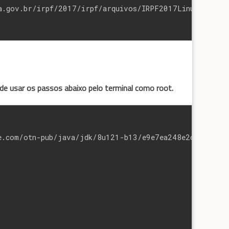
da.gov.br/irpf/2017/irpf/arquivos/IRPF2017Linux-x86v1
de usar os passos abaixo pelo terminal como root.
e.com/otn-pub/java/jdk/8u121-b13/e9e7ea248e2c4826b92