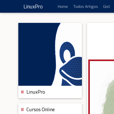
LinuxPro
Home
Todos Artigos
Gist
LinuxPro
Cursos Online