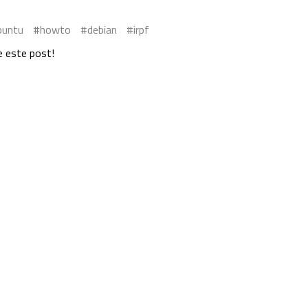
buntu
howto
debian
irpf
e este post!