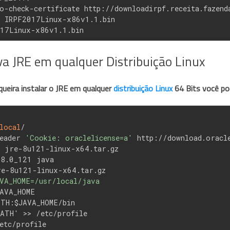
o-check-certificate http://downloadirpf.receita.fazen
 IRPF2017Linux-x86v1.1.bin
17Linux-x86v1.1.bin
a JRE em qualquer Distribuição Linux
ueira instalar o JRE em qualquer
distribuição Linux
64 Bits você po
local
/
eader 
'Cookie: oraclelicense=a'
 http://download.oracl
 jre-8u121-linux-x64.tar.gz
.8.0_121 java
re-8u121-linux-x64.tar.gz
VA_HOME=/usr/local/java
AVA_HOME
TH:$JAVA_HOME/bin
ATH' >> /etc/profile
etc/profile