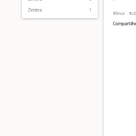
Zimbra
1
linux
u
Compartilh