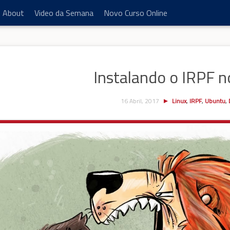
About
Video da Semana
Novo Curso Online
Instalando o IRPF n
16 Abril, 2017
Linux
,
IRPF
,
Ubuntu
,