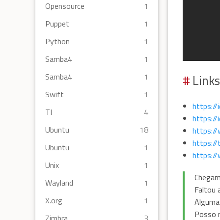
Opensource
1
Puppet
1
Python
1
Samba4
1
Links
Samba4
1
Swift
1
https://
TI
4
https://
Ubuntu
18
https:/
https://
Ubuntu
1
https:
Unix
1
Chegamo
Wayland
1
Faltou 
X.org
1
Alguma 
Posso m
Zimbra
3