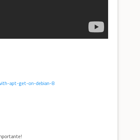
with-apt-get-on-debian-8
mportante!