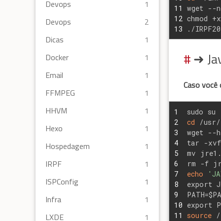
Devops
1
11
wget --n
12
chmod +x
Devops
2
13
./IRPF20
Dicas
1
➜ Jav
Docker
1
Email
1
Caso você q
FFMPEG
1
HHVM
1
1
sudo su
2
cd
 /usr/
Hexo
1
3
wget --h
4
tar -xvf
Hospedagem
1
5
mv jre1
IRPF
1
6
rm 
-f
 j
7
echo
'JA
ISPConfig
1
8
export J
9
PATH=$PA
Infra
1
10
export P
11
source
 /
LXDE
1