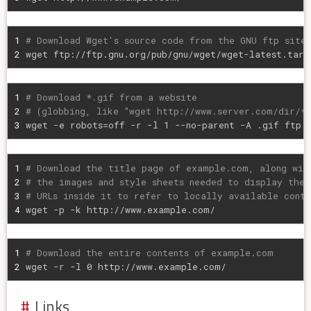
1
# Download Wget's source code from the GNU ftp site
2
wget ftp://ftp.gnu.org/pub/gnu/wget/wget-latest.tar.
1
# Download *.gif from a website
2
# (globbing, like "wget http://www.server.com/dir/*.
3
wget 
-e
 robots=off -r 
-l
 1 --no-parent -A .gif ftp:
1
# Download the title page of example.com, along wit
2
# the images and style sheets needed to display the 
3
# URLs inside it to refer to locally available conte
4
wget -p -k http://www.example.com/
1
# Download the entire contents of example.com
2
wget -r 
-l
 0 http://www.example.com/
Links