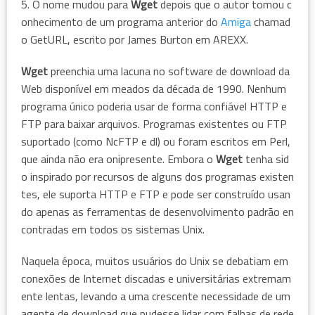
5. O nome mudou para
Wget
depois que o autor tomou c
onhecimento de um programa anterior do
Amiga
chamad
o GetURL, escrito por James Burton em AREXX.
Wget
preenchia uma lacuna no software de download da
Web disponível em meados da década de 1990. Nenhum
programa único poderia usar de forma confiável HTTP e
FTP para baixar arquivos. Programas existentes ou FTP
suportado (como NcFTP e dl) ou foram escritos em Perl,
que ainda não era onipresente. Embora o
Wget
tenha sid
o inspirado por recursos de alguns dos programas existen
tes, ele suporta HTTP e FTP e pode ser construído usan
do apenas as ferramentas de desenvolvimento padrão en
contradas em todos os sistemas Unix.
Naquela época, muitos usuários do Unix se debatiam em
conexões de Internet discadas e universitárias extremam
ente lentas, levando a uma crescente necessidade de um
agente de download que pudesse lidar com falhas de rede