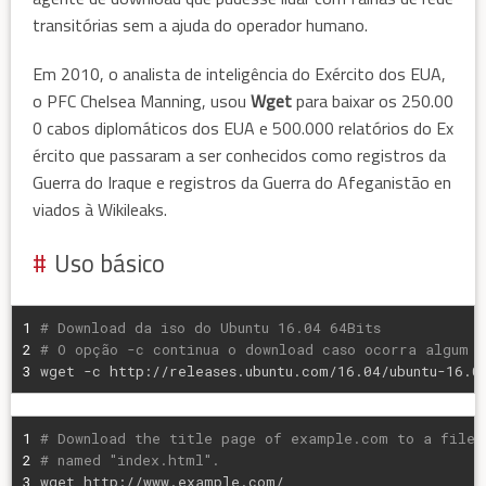
transitórias sem a ajuda do operador humano.
Em 2010, o analista de inteligência do Exército dos EUA,
o PFC Chelsea Manning, usou
Wget
para baixar os 250.00
0 cabos diplomáticos dos EUA e 500.000 relatórios do Ex
ército que passaram a ser conhecidos como registros da
Guerra do Iraque e registros da Guerra do Afeganistão en
viados à Wikileaks.
Uso básico
1
# Download da iso do Ubuntu 16.04 64Bits
2
# O opção -c continua o download caso ocorra algum 
3
wget -c http://releases.ubuntu.com/16.04/ubuntu-16.0
1
# Download the title page of example.com to a file
2
# named "index.html".
3
wget http://www.example.com/