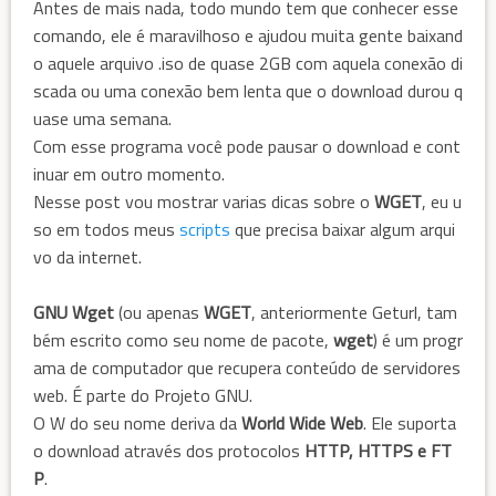
Antes de mais nada, todo mundo tem que conhecer esse
comando, ele é maravilhoso e ajudou muita gente baixand
o aquele arquivo .iso de quase 2GB com aquela conexão di
scada ou uma conexão bem lenta que o download durou q
uase uma semana.
Com esse programa você pode pausar o download e cont
inuar em outro momento.
Nesse post vou mostrar varias dicas sobre o
WGET
, eu u
so em todos meus
scripts
que precisa baixar algum arqui
vo da internet.
GNU Wget
(ou apenas
WGET
, anteriormente Geturl, tam
bém escrito como seu nome de pacote,
wget
) é um progr
ama de computador que recupera conteúdo de servidores
web. É parte do Projeto GNU.
O W do seu nome deriva da
World Wide Web
. Ele suporta
o download através dos protocolos
HTTP, HTTPS e FT
P
.