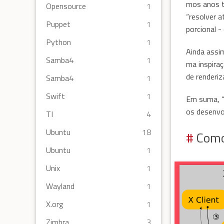
mos anos t
Opensource
1
“resolver 
Puppet
1
porcional -
Python
1
Ainda assi
Samba4
1
ma inspiraç
de renderiz
Samba4
1
Swift
1
Em suma, “
os desenvo
TI
4
Ubuntu
18
Como
Ubuntu
1
Unix
1
Wayland
1
X.org
1
Zimbra
3