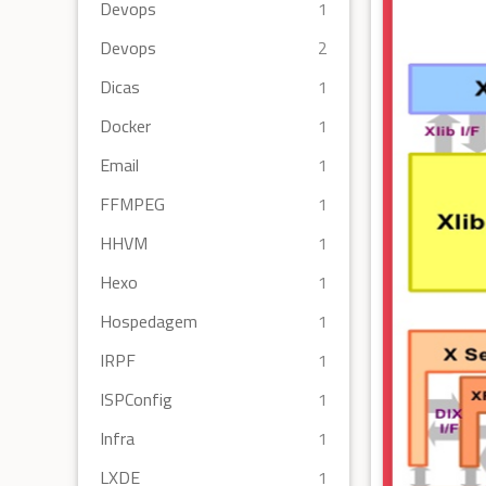
Devops
1
Devops
2
Dicas
1
Docker
1
Email
1
FFMPEG
1
HHVM
1
Hexo
1
Hospedagem
1
IRPF
1
ISPConfig
1
Infra
1
LXDE
1