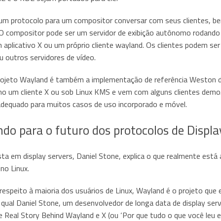
um protocolo para um compositor conversar com seus clientes, b
 O compositor pode ser um servidor de exibição autônomo rodando 
 aplicativo X ou um próprio cliente wayland. Os clientes podem ser a
ou outros servidores de vídeo.
rojeto Wayland é também a implementação de referência Weston 
o um cliente X ou sob Linux KMS e vem com alguns clientes dem
 adequado para muitos casos de uso incorporado e móvel.
do para o futuro dos protocolos de Displa
sta em display servers, Daniel Stone, explica o que realmente es
 no Linux.
respeito à maioria dos usuários de Linux, Wayland é o projeto qu
qual Daniel Stone, um desenvolvedor de longa data de display ser
 Real Story Behind Wayland e X (ou ‘Por que tudo o que você leu e