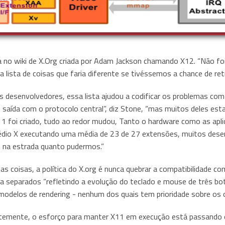
 no wiki de X.Org criada por Adam Jackson chamando X12. “Não foi 
 lista de coisas que faria diferente se tivéssemos a chance de retr
s desenvolvedores, essa lista ajudou a codificar os problemas c
 saída com o protocolo central”, diz Stone, “mas muitos deles es
11 foi criado, tudo ao redor mudou, Tanto o hardware como as apli
édio X executando uma média de 23 de 27 extensões, muitos des
e na estrada quanto pudermos.”
 as coisas, a política do X.org é nunca quebrar a compatibilidade co
a separados “refletindo a evolução do teclado e mouse de três bot
 modelos de rendering - nenhum dos quais tem prioridade sobre os
emente, o esforço para manter X11 em execução está passando o 