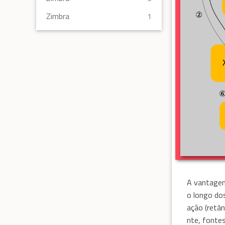
Zimbra
1
A vantagem 
o longo do
ação (retân
nte, fonte