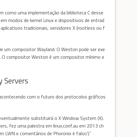
em como uma implementação da biblioteca C desse
em modos de kernel Linux e dispositivos de entrad
plicativos tradicionais, servidores X (rootless ou f
de um compositor Wayland. O Weston pode ser exe
o. O compositor Weston é um compositor mínimo e
y Servers
tá acontecendo com o futuro dos protocolos gráficos
e eventualmente substituirá o X Window System (X).
vers, fez uma palestra em linux.conf.au em 2013 ch
m LWN e comentários de Phoronix é falso’).”