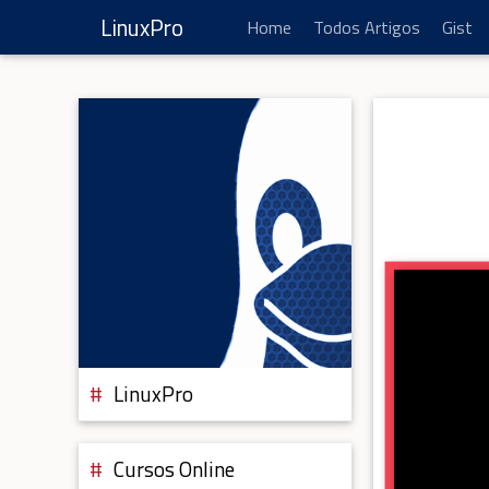
LinuxPro
Home
Todos Artigos
Gist
LinuxPro
Cursos Online