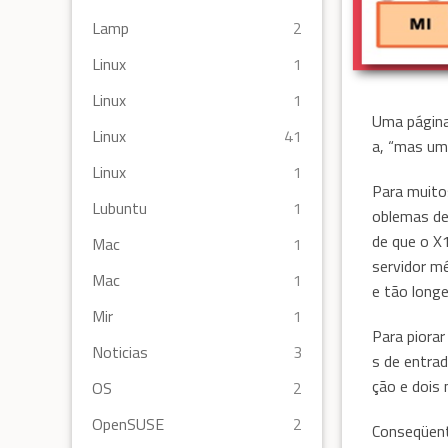
Lamp
2
Linux
1
Linux
1
Uma página
Linux
41
a, “mas uma
Linux
1
Para muito
Lubuntu
1
oblemas de
de que o X
Mac
1
servidor m
Mac
1
e tão long
Mir
1
Para piorar
Noticias
3
s de entrad
ção e dois
OS
2
OpenSUSE
2
Conseqüent