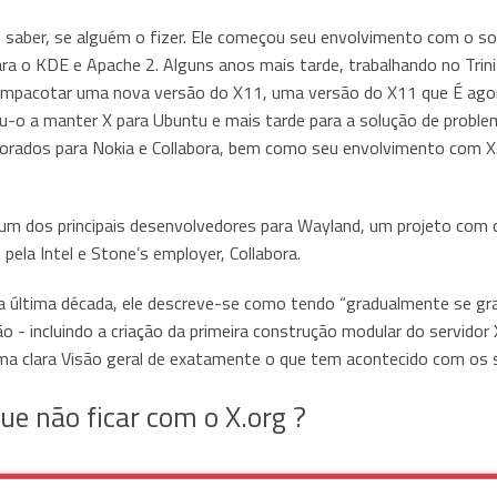
 saber, se alguém o fizer. Ele começou seu envolvimento com o 
ra o KDE e Apache 2. Alguns anos mais tarde, trabalhando no Trinit
empacotar uma nova versão do X11, uma versão do X11 que É agora
ou-o a manter X para Ubuntu e mais tarde para a solução de proble
porados para Nokia e Collabora, bem como seu envolvimento com X.O
é um dos principais desenvolvedores para Wayland, um projeto com
 pela Intel e Stone’s employer, Collabora.
a última década, ele descreve-se como tendo “gradualmente se g
o - incluindo a criação da primeira construção modular do servidor X
uma clara Visão geral de exatamente o que tem acontecido com os s
ue não ficar com o X.org ?