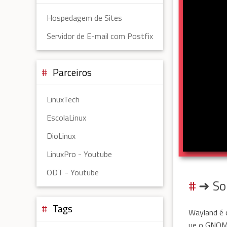
Hospedagem de Sites
Servidor de E-mail com Postfix
Parceiros
LinuxTech
EscolaLinux
DioLinux
LinuxPro - Youtube
ODT - Youtube
➜ So
Tags
Wayland é 
ue o GNOME