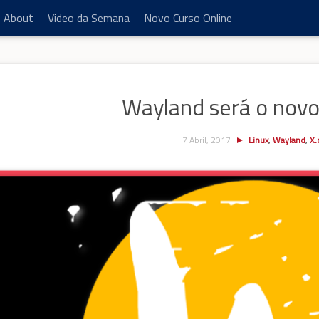
About
Video da Semana
Novo Curso Online
Wayland será o novo
7 Abril, 2017
Linux
,
Wayland
,
X.