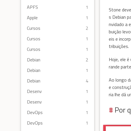
APFS
1
Stone deve
s Debian pa
Apple
1
nvidado a 
Cursos
2
buição lev
Cursos
1
eis e incor
tribuições.
Cursos
1
Hoje, ele 
Debian
2
rande parte
Debian
1
Ao longo d
Debian
4
e construçã
Desenv
1
ria lhe dá 
Desenv
1
Por q
DevOps
1
DevOps
1