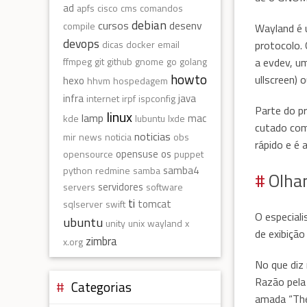
ad
apfs
cisco
cms
comandos
debian
cursos
desenv
compile
Wayland é 
devops
protocolo.
dicas
docker
email
a evdev, um
ffmpeg
git
github
gnome
go
golang
howto
ullscreen) 
hexo
hhvm
hospedagem
infra
java
internet
irpf
ispconfig
Parte do p
linux
lamp
mac
kde
lubuntu
lxde
cutado com
noticias
mir
news
noticia
obs
rápido e é
opensuse
os
opensource
puppet
samba4
python
redmine
samba
Olhan
servidores
servers
software
ti
tomcat
sqlserver
swift
O especiali
ubuntu
unity
unix
wayland
x
de exibição
zimbra
x.org
No que diz 
Razão pela 
Categorias
amada “The