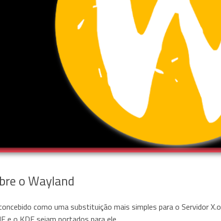
bre o Wayland
concebido como uma substituição mais simples para o Servidor X.or
 e o KDE sejam portados para ele.