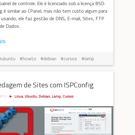
painel de controle. Ele é licenciado sob a licença BSD.
g é similar ao CPanel, mas não tem custo algum para
 usando, ele faz gestão de DNS, E-mail, Sites, FTP
de Dados.
ais
ubuntu
howto
debian
cursos
lamp
dagem de Sites com ISPConfig
 2017
Linux
,
Ubuntu
,
Debian
,
Lamp
,
Cursos