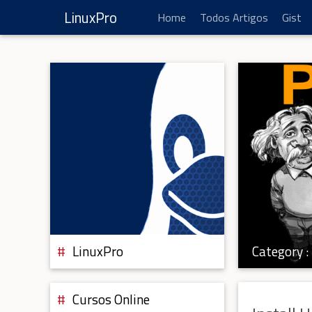
LinuxPro
Home
Todos Artigos
Gist
Category :
LinuxPro
Cursos Online