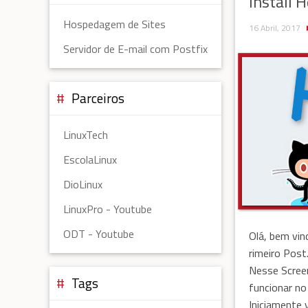
Install 
Hospedagem de Sites
16 Abril, 2017
Servidor de E-mail com Postfix
Parceiros
LinuxTech
EscolaLinux
DioLinux
LinuxPro - Youtube
ODT - Youtube
Olá, bem vin
rimeiro Post
Nesse Scree
Tags
funcionar n
Iniciamente 