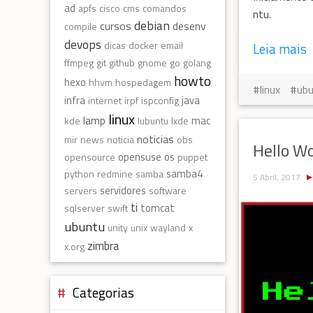
ad
apfs
cisco
cms
comandos
ntu.
debian
cursos
desenv
compile
devops
dicas
docker
email
Leia mais
ffmpeg
git
github
gnome
go
golang
howto
hexo
hhvm
hospedagem
linux
ub
infra
java
internet
irpf
ispconfig
linux
lamp
mac
kde
lubuntu
lxde
noticias
mir
news
noticia
obs
Hello Wo
opensuse
os
opensource
puppet
samba4
python
redmine
samba
5 Abril, 2017
servidores
servers
software
ti
tomcat
sqlserver
swift
ubuntu
unity
unix
wayland
x
zimbra
x.org
Categorias