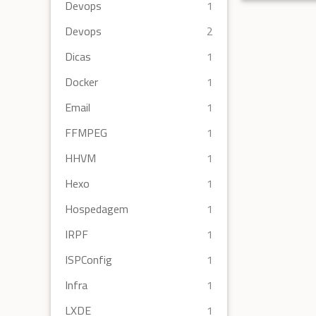
Devops
1
Devops
2
Dicas
1
Docker
1
Email
1
FFMPEG
1
HHVM
1
Hexo
1
Hospedagem
1
IRPF
1
ISPConfig
1
Infra
1
LXDE
1