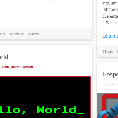
ir de um 
ISPConfi
que está
e Bases 
untu
howto
hexo
Leia m
linux
rld
Linux
,
Ubuntu
,
Debian
Hospe
5 Janeiro,