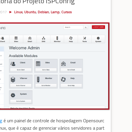
toria do Projeto ISPConfig
 2017
Linux
,
Ubuntu
,
Debian
,
Lamp
,
Cursos
ig
é um painel de controle de hospedagem Opensourc
inux, que é capaz de gerenciar vários servidores a part