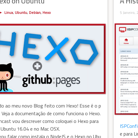
Hexo on Ubuntu
A His
Linux
,
Ubuntu
,
Debian
,
Hexo
5 Janeiro,
do ao meu novo Blog feito com Hexo! Esse é o p
. Veja a documentação de como funciona o Hexo.
ncast vou descrever como coloquei o Hexo para
ISPConf
o Ubuntu 16.04 e no Mac OSX.
e para L
vou falar como instala o NodeJS e o Hexo no Ubu