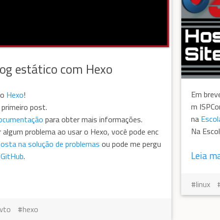
og estático com Hexo
Em breve
ao
Hexo
!
m ISPCon
 primeiro post.
na
Escol
ocumentação
para obter mais informações.
Na Escol
r algum problema ao usar o Hexo, você pode enc
posta na solução de problemas
ou pode me pergu
Leia m
o
GitHub
.
linux
wto
hexo