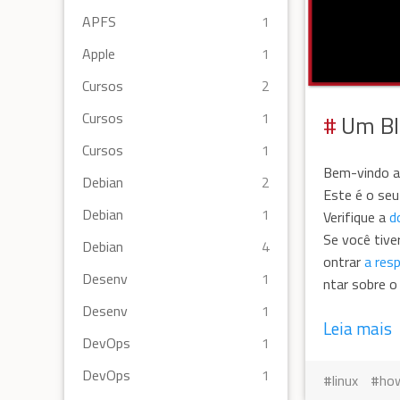
APFS
1
Apple
1
Cursos
2
Cursos
1
Um Bl
Cursos
1
Bem-vindo 
Debian
2
Este é o seu
Debian
1
Verifique a
d
Se você tive
Debian
4
ontrar
a res
Desenv
1
ntar sobre 
Desenv
1
Leia mais
DevOps
1
DevOps
1
linux
ho