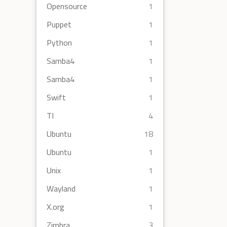
Opensource
1
Puppet
1
Python
1
Samba4
1
Samba4
1
Swift
1
TI
4
Ubuntu
18
Ubuntu
1
Unix
1
Wayland
1
X.org
1
Zimbra
3