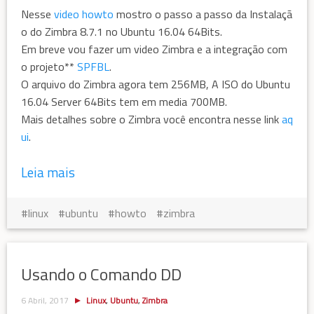
Nesse
video howto
mostro o passo a passo da Instalaçã
o do Zimbra 8.7.1 no Ubuntu 16.04 64Bits.
Em breve vou fazer um video Zimbra e a integração com
o projeto**
SPFBL
.
O arquivo do Zimbra agora tem 256MB, A ISO do Ubuntu
16.04 Server 64Bits tem em media 700MB.
Mais detalhes sobre o Zimbra você encontra nesse link
aq
ui
.
Leia mais
linux
ubuntu
howto
zimbra
Usando o Comando DD
6 Abril, 2017
Linux
,
Ubuntu
,
Zimbra