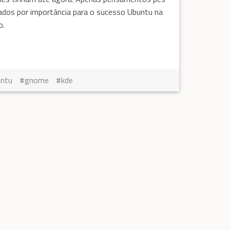
ados por importância para o sucesso Ubuntu na
o.
untu
gnome
kde