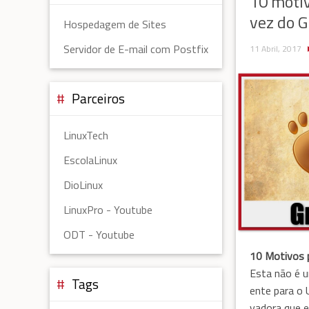
10 moti
vez do
Hospedagem de Sites
Servidor de E-mail com Postfix
11 Abril, 2017
Parceiros
LinuxTech
EscolaLinux
DioLinux
LinuxPro - Youtube
ODT - Youtube
10 Motivos 
Esta não é 
Tags
ente para o 
vadora que 