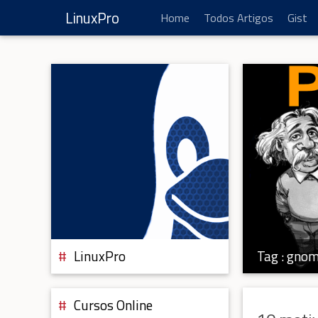
LinuxPro
Home
Todos Artigos
Gist
Tag :
gnom
LinuxPro
Cursos Online