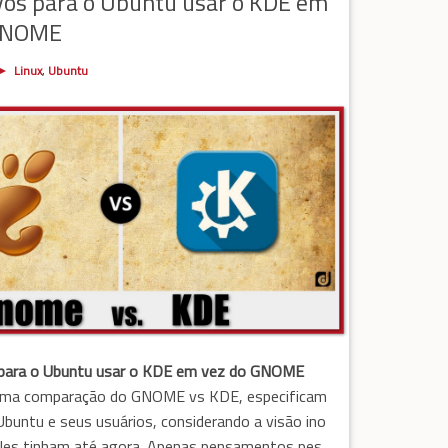
vos para o Ubuntu usar o KDE em
 GNOME
Linux
,
Ubuntu
para o Ubuntu usar o KDE em vez do GNOME
uma comparação do GNOME vs KDE, especificam
Ubuntu e seus usuários, considerando a visão ino
eles tinham até agora. Apenas pensamentos pes