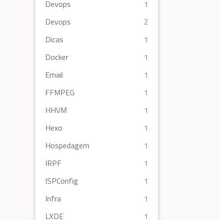
Devops
1
Devops
2
Dicas
1
Docker
1
Email
1
FFMPEG
1
HHVM
1
Hexo
1
Hospedagem
1
IRPF
1
ISPConfig
1
Infra
1
LXDE
1