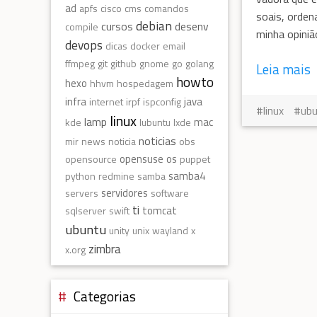
ad
apfs
cisco
cms
comandos
soais, orden
debian
cursos
desenv
compile
minha opiniã
devops
dicas
docker
email
ffmpeg
git
github
gnome
go
golang
Leia mais
howto
hexo
hhvm
hospedagem
infra
java
internet
irpf
ispconfig
linux
ub
linux
lamp
mac
kde
lubuntu
lxde
noticias
mir
news
noticia
obs
opensuse
os
opensource
puppet
samba4
python
redmine
samba
servidores
servers
software
ti
tomcat
sqlserver
swift
ubuntu
unity
unix
wayland
x
zimbra
x.org
Categorias