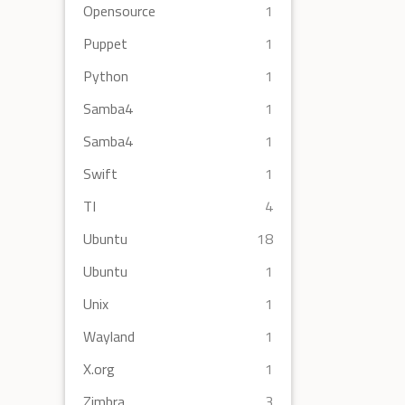
Opensource
1
Puppet
1
Python
1
Samba4
1
Samba4
1
Swift
1
TI
4
Ubuntu
18
Ubuntu
1
Unix
1
Wayland
1
X.org
1
Zimbra
3