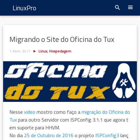
LinuxPro
Migrando o Site do Oficina do Tux
7 Abril, 2017
Linux
,
Hospedagem
Nesse
video
mostro como faço a
migração do Oficina do
Tux
para outro Servidor com ISPConfig 3.1.1 que agora t
em suporte para HHVM.
No dia
25 de Outubro de 2016
o projeto
ISPConfig3
lanç