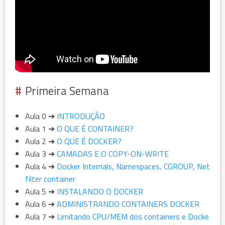
Primeira Semana
Aula 0 ➜
INTRODUÇÃO
Aula 1 ➜
O QUE É CONTAINER?
Aula 2 ➜
O QUE É DOCKER?
Aula 3 ➜
CAMADAS E O COPY-ON-WRITE
Aula 4 ➜
Docker Internals, Namespaces, CGROUP, Net
filter container
Aula 5 ➜
INSTALANDO O DOCKER
Aula 6 ➜
ADMINISTRANDO CONTAINERS DOCKER
Aula 7 ➜
Limitando CPU/MEM dos containers e Docke