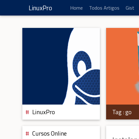
LinuxPro
Home
Todos Artigos
Gist
Tag :
go
LinuxPro
Cursos Online