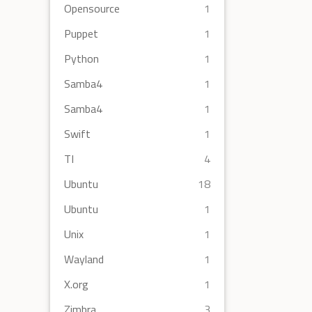
Opensource
1
Puppet
1
Python
1
Samba4
1
Samba4
1
Swift
1
TI
4
Ubuntu
18
Ubuntu
1
Unix
1
Wayland
1
X.org
1
Zimbra
3