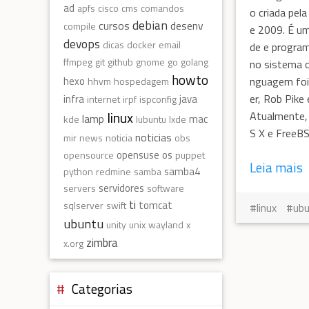
ad
apfs
cisco
cms
comandos
o criada pel
debian
cursos
desenv
compile
e 2009. É um
devops
dicas
docker
email
de e progra
ffmpeg
git
github
gnome
go
golang
no sistema op
howto
nguagem foi
hexo
hhvm
hospedagem
er, Rob Pik
infra
java
internet
irpf
ispconfig
linux
Atualmente,
lamp
mac
kde
lubuntu
lxde
S X e FreeB
noticias
mir
news
noticia
obs
opensuse
os
opensource
puppet
Leia mais
samba4
python
redmine
samba
servidores
servers
software
ti
tomcat
sqlserver
swift
linux
ub
ubuntu
unity
unix
wayland
x
zimbra
x.org
Categorias