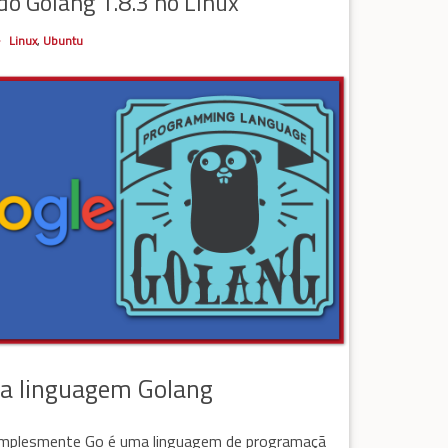
do Golang 1.8.3 no Linux
Linux
,
Ubuntu
 a linguagem Golang
implesmente Go é uma linguagem de programaçã