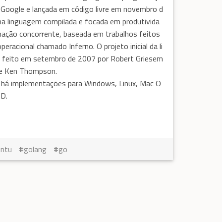
a Google e lançada em código livre em novembro d
a linguagem compilada e focada em produtivida
mação concorrente, baseada em trabalhos feitos
eracional chamado Inferno. O projeto inicial da li
 feito em setembro de 2007 por Robert Griesem
e e Ken Thompson.
 há implementações para Windows, Linux, Mac O
SD.
untu
golang
go