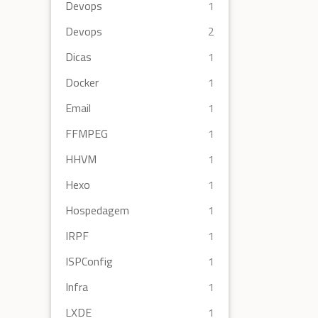
Devops
1
Devops
2
Dicas
1
Docker
1
Email
1
FFMPEG
1
HHVM
1
Hexo
1
Hospedagem
1
IRPF
1
ISPConfig
1
Infra
1
LXDE
1