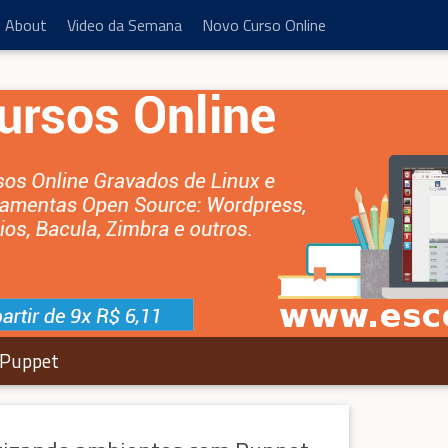
About
Video da Semana
Novo Curso Online
Puppet