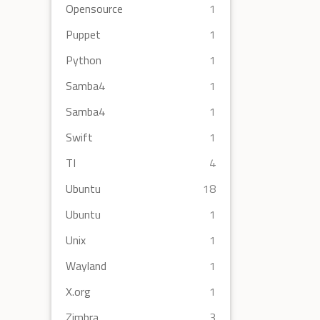
Opensource
1
Puppet
1
Python
1
Samba4
1
Samba4
1
Swift
1
TI
4
Ubuntu
18
Ubuntu
1
Unix
1
Wayland
1
X.org
1
Zimbra
3