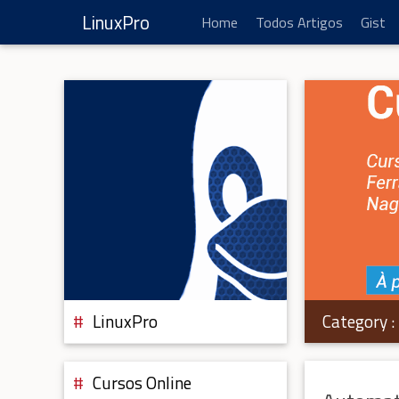
LinuxPro
Home
Todos Artigos
Gist
Category :
LinuxPro
Cursos Online