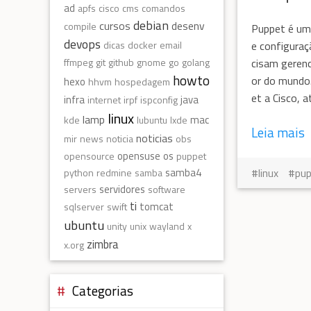
ad
apfs
cisco
cms
comandos
debian
cursos
desenv
compile
Puppet é um
devops
e configuraç
dicas
docker
email
cisam gerenc
ffmpeg
git
github
gnome
go
golang
howto
or do mundo
hexo
hhvm
hospedagem
et a Cisco, 
infra
java
internet
irpf
ispconfig
linux
lamp
mac
kde
lubuntu
lxde
Leia mais
noticias
mir
news
noticia
obs
opensuse
os
opensource
puppet
samba4
linux
pu
python
redmine
samba
servidores
servers
software
ti
tomcat
sqlserver
swift
ubuntu
unity
unix
wayland
x
zimbra
x.org
Categorias