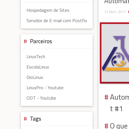
Automat
Hospedagem de Sites
12 Abril, 2017
Servidor de E-mail com Postfix
Parceiros
LinuxTech
EscolaLinux
DioLinux
LinuxPro - Youtube
Autom
ODT - Youtube
t #1
Tags
O que