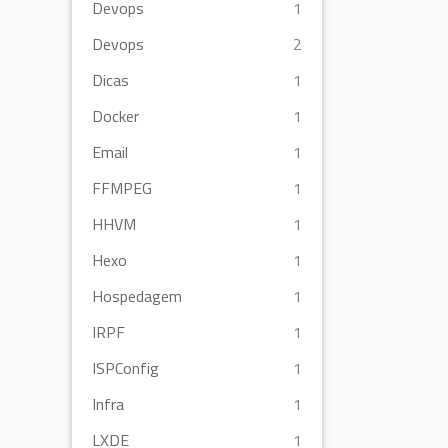
Devops
1
Devops
2
Dicas
1
Docker
1
Email
1
FFMPEG
1
HHVM
1
Hexo
1
Hospedagem
1
IRPF
1
ISPConfig
1
Infra
1
LXDE
1