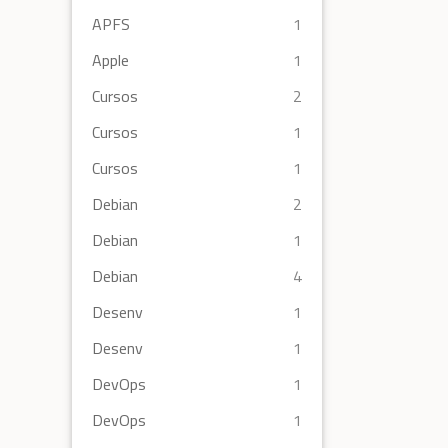
APFS
1
Apple
1
Cursos
2
Cursos
1
Cursos
1
Debian
2
Debian
1
Debian
4
Desenv
1
Desenv
1
DevOps
1
DevOps
1