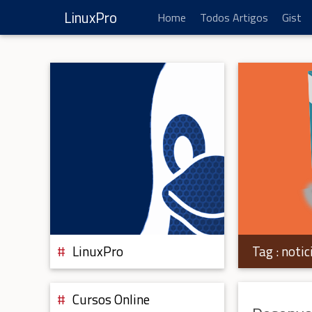
LinuxPro
Home
Todos Artigos
Gist
Tag :
notic
LinuxPro
Cursos Online