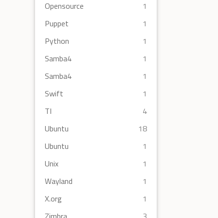
Opensource
1
Puppet
1
Python
1
Samba4
1
Samba4
1
Swift
1
TI
4
Ubuntu
18
Ubuntu
1
Unix
1
Wayland
1
X.org
1
Zimbra
3