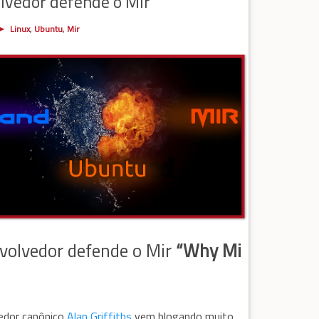
lvedor defende o Mir
Linux
,
Ubuntu
,
Mir
volvedor defende o Mir
“Why Mi
edor canônico
Alan Griffiths
vem blogando muito