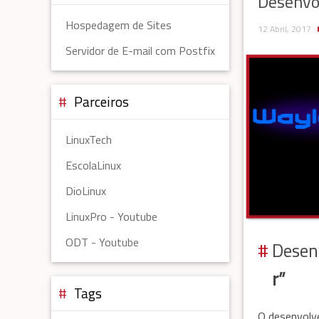
Desenvo
Hospedagem de Sites
12 Abril, 2017
Servidor de E-mail com Postfix
Parceiros
LinuxTech
EscolaLinux
DioLinux
LinuxPro - Youtube
ODT - Youtube
Desen
r”
Tags
O desenvolv