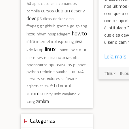
ad
apfs
cisco
cms
comandos
nos últimos 
debian
cursos
desenv
compile
com que a co
devops
dicas
docker
email
one o suport
ffmpeg
git
github
gnome
go
golang
é intitulado
howto
hexo
hhvm
hospedagem
que eles de
infra
java
internet
irpf
ispconfig
u ser o cam
linux
lamp
mac
kde
lubuntu
lxde
Leia mais
noticias
mir
news
noticia
obs
opensuse
os
opensource
puppet
samba4
python
redmine
samba
linux
ub
servidores
servers
software
ti
tomcat
sqlserver
swift
ubuntu
unity
unix
wayland
x
zimbra
x.org
Categorias