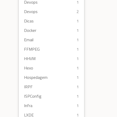
Devops
1
Devops
2
Dicas
1
Docker
1
Email
1
FFMPEG
1
HHVM
1
Hexo
1
Hospedagem
1
IRPF
1
ISPConfig
1
Infra
1
LXDE
1