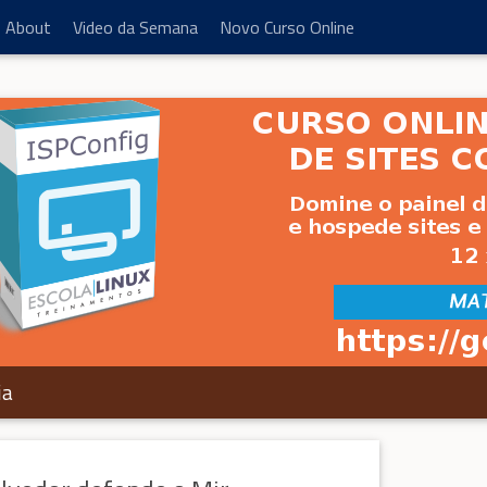
About
Video da Semana
Novo Curso Online
ia