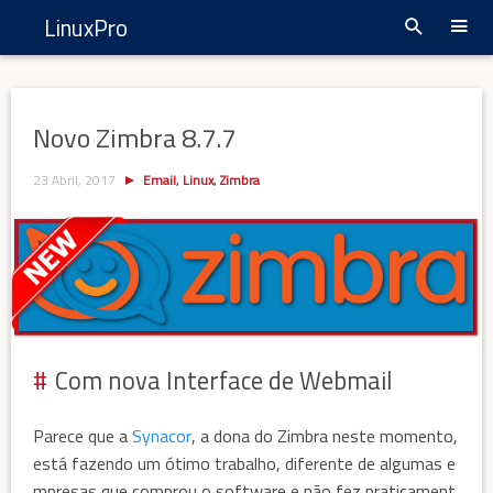
LinuxPro
Novo Zimbra 8.7.7
23 Abril, 2017
Email
,
Linux
,
Zimbra
Com nova Interface de Webmail
Parece que a
Synacor
, a dona do Zimbra neste momento,
está fazendo um ótimo trabalho, diferente de algumas e
mpresas que comprou o software e não fez praticament