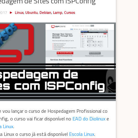
dagem de Sites com ISPConfig
 2017
Linux
,
Ubuntu
,
Debian
,
Lamp
,
Cursos
 vou lançar o curso de Hospedagem Profissional co
fig, o curso vai ficar disponível no
EAD do Diolinux
e
a Linux
.
a Linux o curso já está disponível
Escola Linux
.