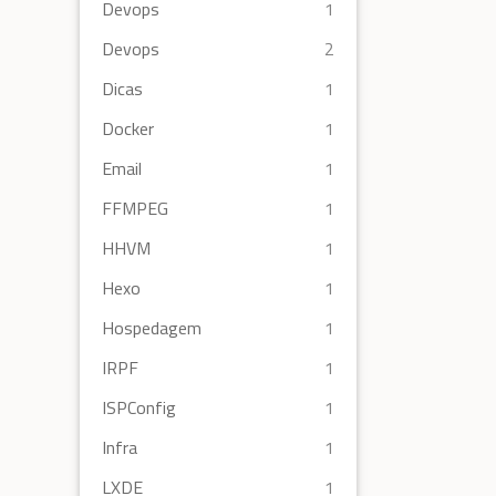
Devops
1
Devops
2
Dicas
1
Docker
1
Email
1
FFMPEG
1
HHVM
1
Hexo
1
Hospedagem
1
IRPF
1
ISPConfig
1
Infra
1
LXDE
1