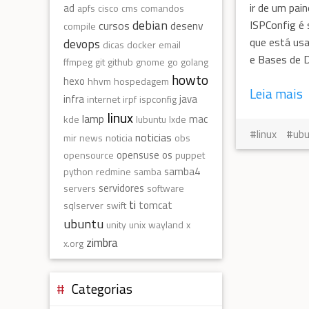
ir de um pain
ad
apfs
cisco
cms
comandos
debian
ISPConfig é 
cursos
desenv
compile
que está usa
devops
dicas
docker
email
e Bases de 
ffmpeg
git
github
gnome
go
golang
howto
hexo
hhvm
hospedagem
Leia mais
infra
java
internet
irpf
ispconfig
linux
lamp
mac
kde
lubuntu
lxde
linux
ub
noticias
mir
news
noticia
obs
opensuse
os
opensource
puppet
samba4
python
redmine
samba
servidores
servers
software
ti
tomcat
sqlserver
swift
ubuntu
unity
unix
wayland
x
zimbra
x.org
Categorias