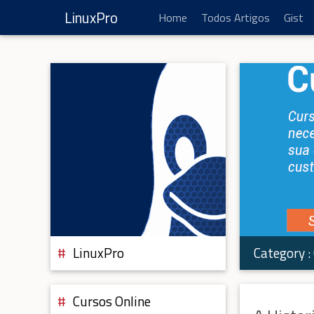
LinuxPro
Home
Todos Artigos
Gist
Category :
LinuxPro
Cursos Online