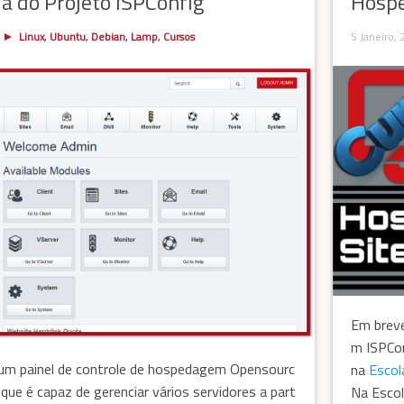
ia do Projeto ISPConfig
Hospe
Linux
,
Ubuntu
,
Debian
,
Lamp
,
Cursos
5 Janeiro,
Em breve
m ISPCon
um painel de controle de hospedagem Opensourc
na
Escol
 que é capaz de gerenciar vários servidores a part
Na Escol