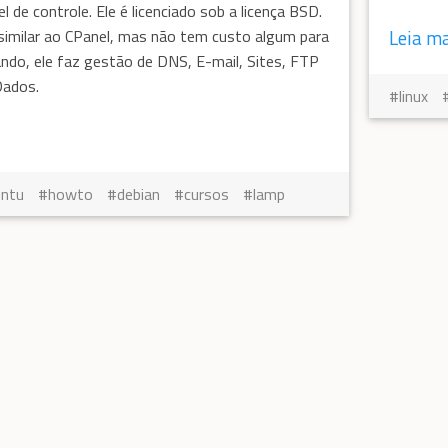
el de controle. Ele é licenciado sob a licença BSD.
Leia m
similar ao CPanel, mas não tem custo algum para
ndo, ele faz gestão de DNS, E-mail, Sites, FTP
Dados.
linux
untu
howto
debian
cursos
lamp