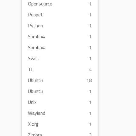
Opensource
1
Puppet
1
Python
1
Samba4
1
Samba4
1
Swift
1
TI
4
Ubuntu
18
Ubuntu
1
Unix
1
Wayland
1
X.org
1
Zimbra
3