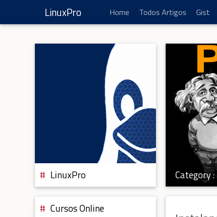
LinuxPro
Home
Todos Artigos
Gist
Category :
LinuxPro
Cursos Online