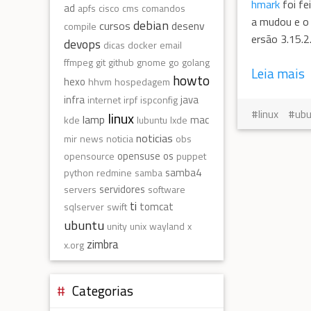
hmark
foi fe
ad
apfs
cisco
cms
comandos
a mudou e o 
debian
cursos
desenv
compile
ersão 3.15.2
devops
dicas
docker
email
ffmpeg
git
github
gnome
go
golang
Leia mais
howto
hexo
hhvm
hospedagem
infra
java
internet
irpf
ispconfig
linux
ub
linux
lamp
mac
kde
lubuntu
lxde
noticias
mir
news
noticia
obs
opensuse
os
opensource
puppet
samba4
python
redmine
samba
servidores
servers
software
ti
tomcat
sqlserver
swift
ubuntu
unity
unix
wayland
x
zimbra
x.org
Categorias