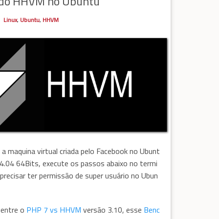
ndo HHVM no Ubuntu
Linux
,
Ubuntu
,
HHVM
r a maquina virtual criada pelo Facebook no Ubunt
4.04 64Bits, execute os passos abaixo no termi
i precisar ter permissão de super usuário no Ubun
entre o
PHP 7 vs HHVM
versão 3.10, esse
Benc