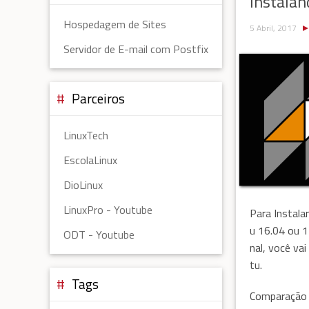
Instala
Hospedagem de Sites
5 Abril, 2017
Servidor de E-mail com Postfix
Parceiros
LinuxTech
EscolaLinux
DioLinux
LinuxPro - Youtube
Para Instala
u 16.04 ou 1
ODT - Youtube
nal, você va
tu.
Tags
Comparação 