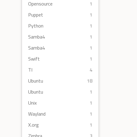
Opensource
1
Puppet
1
Python
1
Samba4
1
Samba4
1
Swift
1
TI
4
Ubuntu
18
Ubuntu
1
Unix
1
Wayland
1
X.org
1
Zimbra
3