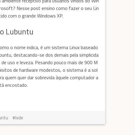
m ambiente receptivo para usuários vindos do Win
rosoft? Nesse post ensino como fazer o seu Lin
ecido com o grande Windows XP.
 o Lubuntu
como o nome indica, é um sistema Linux baseado
buntu, destacando-se dos demais pela simplicida
de de uso e leveza. Pesando pouco mais de 900 M
isitos de hardware modestos, o sistema é a sol
ara quem quer dar sobrevida àquele computador a
tá encostado.
untu
lxde