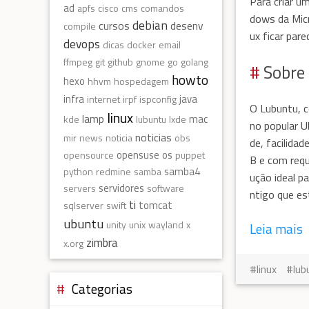
Para criar u
ad
apfs
cisco
cms
comandos
dows da Mic
debian
cursos
desenv
compile
ux ficar par
devops
dicas
docker
email
ffmpeg
git
github
gnome
go
golang
Sobre
howto
hexo
hhvm
hospedagem
infra
java
internet
irpf
ispconfig
O Lubuntu, 
linux
lamp
mac
kde
lubuntu
lxde
no popular U
noticias
mir
news
noticia
obs
de, facilida
opensuse
os
opensource
puppet
B e com requ
samba4
python
redmine
samba
ução ideal p
servidores
servers
software
ntigo que es
ti
tomcat
sqlserver
swift
ubuntu
unity
unix
wayland
x
Leia mais
zimbra
x.org
linux
lub
Categorias