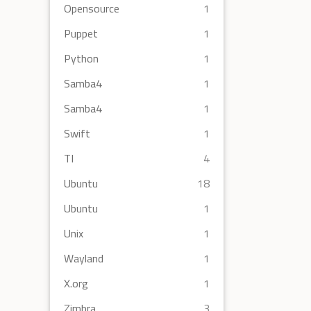
Opensource
1
Puppet
1
Python
1
Samba4
1
Samba4
1
Swift
1
TI
4
Ubuntu
18
Ubuntu
1
Unix
1
Wayland
1
X.org
1
Zimbra
3