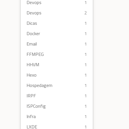
Devops
1
Devops
2
Dicas
1
Docker
1
Email
1
FFMPEG
1
HHVM
1
Hexo
1
Hospedagem
1
IRPF
1
ISPConfig
1
Infra
1
LXDE
1