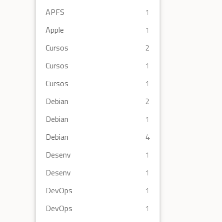
APFS
1
Apple
1
Cursos
2
Cursos
1
Cursos
1
Debian
2
Debian
1
Debian
4
Desenv
1
Desenv
1
DevOps
1
DevOps
1