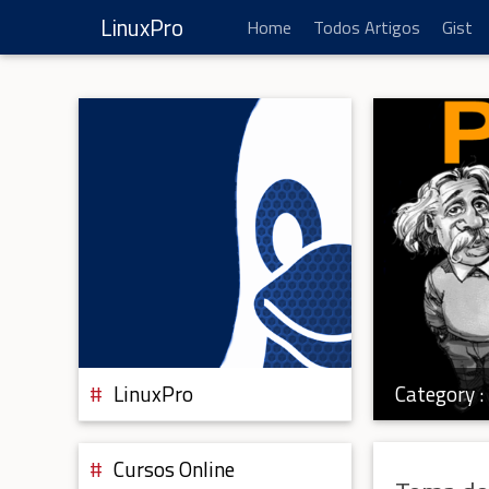
LinuxPro
Home
Todos Artigos
Gist
Category :
LinuxPro
Cursos Online