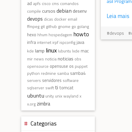
asil Progra
ad
apfs
cisco
cms
comandos
debian
cursos
desenv
compile
Leia mais
devops
dicas
docker
email
ffmpeg
git
github
gnome
go
golang
devops
howto
hexo
hhvm
hospedagem
infra
java
internet
irpf
ispconfig
linux
lamp
mac
kde
lubuntu
lxde
noticias
mir
news
noticia
obs
opensuse
os
opensource
puppet
samba4
python
redmine
samba
servidores
servers
software
ti
tomcat
sqlserver
swift
ubuntu
unity
unix
wayland
x
zimbra
x.org
Categorias