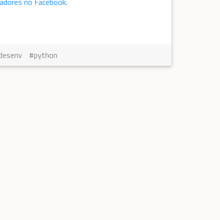
madores no Facebook
.
desenv
python