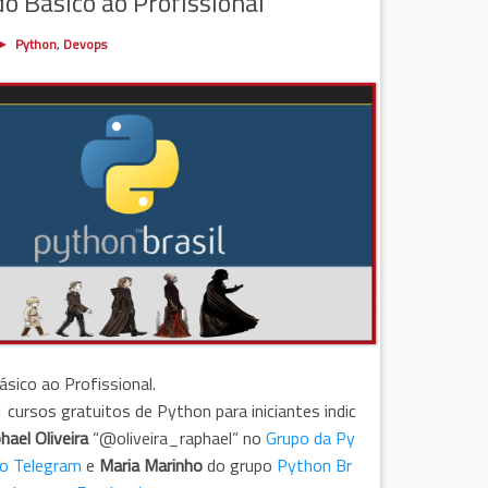
o Básico ao Profissional
Python
,
Devops
sico ao Profissional.
 cursos gratuitos de Python para iniciantes indic
hael Oliveira
“@oliveira_raphael” no
Grupo da Py
no Telegram
e
Maria Marinho
do grupo
Python Br