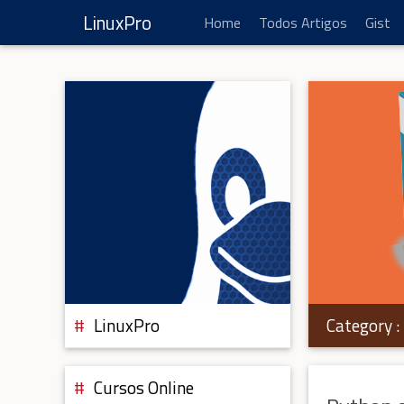
LinuxPro
Home
Todos Artigos
Gist
Category :
LinuxPro
Cursos Online