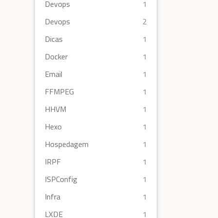
Devops
1
Devops
2
Dicas
1
Docker
1
Email
1
FFMPEG
1
HHVM
1
Hexo
1
Hospedagem
1
IRPF
1
ISPConfig
1
Infra
1
LXDE
1