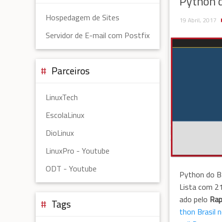
Python d
Hospedagem de Sites
19 Abril, 2017
Servidor de E-mail com Postfix
Parceiros
LinuxTech
EscolaLinux
DioLinux
LinuxPro - Youtube
ODT - Youtube
Python do Bá
Lista com 21
ado pelo
Rap
Tags
thon Brasil 