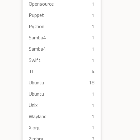
Opensource
1
Puppet
1
Python
1
Samba4
1
Samba4
1
Swift
1
TI
4
Ubuntu
18
Ubuntu
1
Unix
1
Wayland
1
X.org
1
Zimbra
3