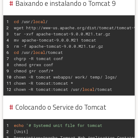
Baixando e instalando o Tomcat 9
1
cd
 /usr/
local
/
2
wget http://www-us.apache.org/dist/tomcat/tomcat-9
3
tar -xvf apache-tomcat-9.0.0.M21.tar.gz
4
mv apache-tomcat-9.0.0.M21 tomcat
5
rm 
-f
 apache-tomcat-9.0.0.M21.tar.gz
6
cd
 /usr/
local
/tomcat
7
chgrp -R tomcat conf
8
chmod g+rwx conf
9
chmod g+r conf/*
10
chown -R tomcat webapps/ work/ temp/ logs/
11
chown -R tomcat:tomcat *
12
chown -R tomcat:tomcat /usr/
local
/tomcat
Colocando o Service do Tomcat
1
echo
'# Systemd unit file for tomcat
2
[Unit]
3
Description=Apache Tomcat Web Application Containe