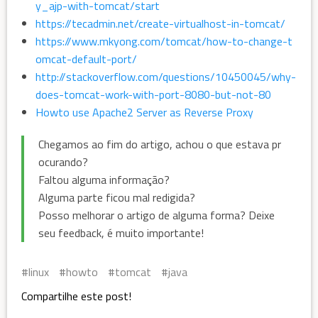
y_ajp-with-tomcat/start
https://tecadmin.net/create-virtualhost-in-tomcat/
https://www.mkyong.com/tomcat/how-to-change-t
omcat-default-port/
http://stackoverflow.com/questions/10450045/why-
does-tomcat-work-with-port-8080-but-not-80
Howto use Apache2 Server as Reverse Proxy
Chegamos ao fim do artigo, achou o que estava pr
ocurando?
Faltou alguma informação?
Alguma parte ficou mal redigida?
Posso melhorar o artigo de alguma forma? Deixe
seu feedback, é muito importante!
linux
howto
tomcat
java
Compartilhe este post!