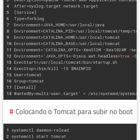
4
After=syslog.target network.target
5
[Service]
6
Type=forking
7
Environment=JAVA_HOME=/usr/local/java
8
Environment=CATALINA_PID=/usr/local/tomcat/temp/to
9
Environment=CATALINA_HOME=/usr/local/tomcat
10
Environment=CATALINA_BASE=/usr/local/tomcat
11
Environment='CATALINA_OPTS=-Xms512M -Xmx1024M -ser
12
Environment='JAVA_OPTS=-Djava.awt.headless=
true
 -Dj
13
ExecStart=/usr/local/tomcat/bin/startup.sh
14
ExecStop=/bin/kill -15 $MAINPID
15
User=tomcat
16
Group=tomcat
17
[Install]
18
WantedBy=multi-user.target' > /etc/systemd/system/
Colocando o Tomcat para subir no boot
1
systemctl daemon-reload
2
systemctl start tomcat