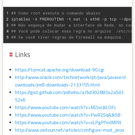
1
## Como root execute o comando abaixo
2
iptables -A PREROUTING -t nat -i eth0 -p tcp --dpor
3
## Não esqueça de mudar a interface de Rede, no caso
4
## Você pode colocar essa regra no arquivo  /etc/rc.
5
## Se você tiver regras de Firewall na máquina.
Links
https://tomcat.apache.org/download-90.cgi
http://www.oracle.com/technetwork/pt/java/javase/d
ownloads/jre8-downloads-2133155.html
https://gist.github.com/jniltinho/a7bd30288342a5d3
52e6
https://www.youtube.com/watch?v=MZnoJliLOFc
https://www.youtube.com/watch?v=PwR2SqAJk58
https://www.youtube.com/watch?v=xLPgPfmIMP8
http://www.zeitoun.net/articles/configure-mod_prox