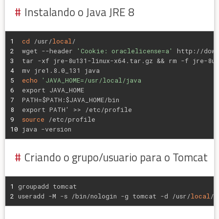
Instalando o Java JRE 8
1
cd
 /usr/
local
/
2
wget --header 
'Cookie: oraclelicense=a'
 http://dow
3
tar -xf jre-8u131-linux-x64.tar.gz && rm 
-f
 jre-8u
4
mv jre1.8.0_131 java
5
echo
'JAVA_HOME=/usr/local/java
6
export JAVA_HOME
7
PATH=$PATH:$JAVA_HOME/bin
8
export PATH' >> /etc/profile
9
source
 /etc/profile
10
java -version
Criando o grupo/usuario para o Tomcat
1
groupadd tomcat
2
useradd -M 
-s
 /bin/nologin -g tomcat 
-d
 /usr/
local
/t