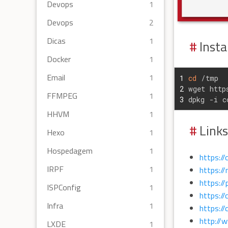
Devops
1
Devops
2
Dicas
1
Insta
Docker
1
Email
1
1
cd
 /tmp
2
wget http
FFMPEG
1
3
dpkg -i c
HHVM
1
Links
Hexo
1
Hospedagem
1
https://
IRPF
1
https:/
https://
ISPConfig
1
https:/
Infra
1
https:/
http://
LXDE
1