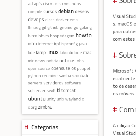
Sobre
ad
apfs
cisco
cms
comandos
debian
cursos
desenv
compile
Visual Stu
devops
dicas
docker
email
s, macOS e
ffmpeg
git
github
gnome
go
golang
para outra
howto
hexo
hhvm
hospedagem
com estes
infra
java
internet
irpf
ispconfig
linux
lamp
Sobre
mac
kde
lubuntu
lxde
noticias
mir
news
noticia
obs
opensuse
os
opensource
puppet
Microsoft 
samba4
python
redmine
samba
ecialmente 
servidores
servers
software
to de dese
ti
tomcat
sqlserver
swift
os móveis. 
ubuntu
unity
unix
wayland
x
zimbra
Com
x.org
A edição C
Categorias
Visual Stud