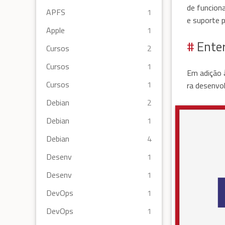
de funciona
APFS
1
e suporte 
Apple
1
Enter
Cursos
2
Cursos
1
Em adição 
Cursos
1
ra desenvo
Debian
2
Debian
1
Debian
4
Desenv
1
Desenv
1
DevOps
1
DevOps
1