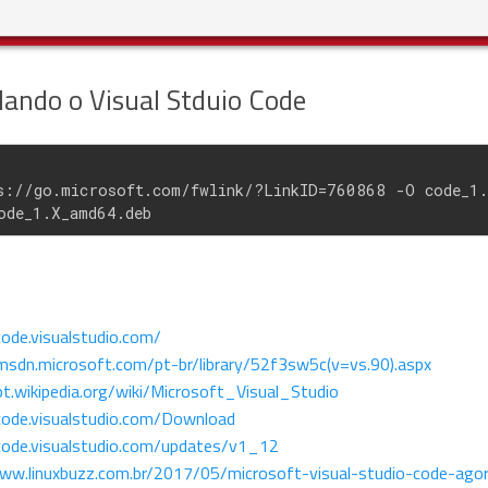
lando o Visual Stduio Code
s://go.microsoft.com/fwlink/?LinkID=760868 -O code_1.
ode_1.X_amd64.deb
code.visualstudio.com/
/msdn.microsoft.com/pt-br/library/52f3sw5c(v=vs.90).aspx
pt.wikipedia.org/wiki/Microsoft_Visual_Studio
/code.visualstudio.com/Download
/code.visualstudio.com/updates/v1_12
www.linuxbuzz.com.br/2017/05/microsoft-visual-studio-code-ago