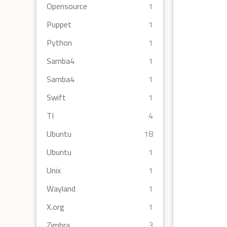
Opensource
1
Puppet
1
Python
1
Samba4
1
Samba4
1
Swift
1
TI
4
Ubuntu
18
Ubuntu
1
Unix
1
Wayland
1
X.org
1
Zimbra
3