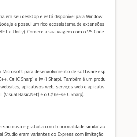
ona em seu desktop e está disponível para Window
 Node.js e possui um rico ecossistema de extensões
 .NET e Unity). Comece a sua viagem com o VS Code
da Microsoft para desenvolvimento de software esp
C++, C# (C Sharp) e J# (J Sharp). Também é um produ
bsites, aplicativos web, serviços web e aplicativ
Visual Basic.Net) e o C♯ (lê-se C Sharp).
ão nova e gratuita com funcionalidade similar ao
ual Studio eram variantes do Express com limitação