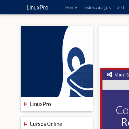
LinuxPro
Home
Todos Artigos
Gist
LinuxPro
Cursos Online