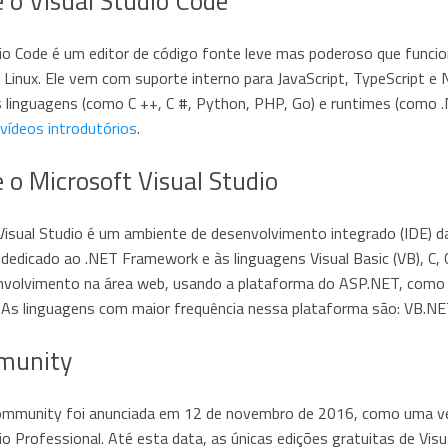
 o Visual Studio Code
dio Code é um editor de código fonte leve mas poderoso que funci
 Linux. Ele vem com suporte interno para JavaScript, TypeScript e
s linguagens (como C ++, C #, Python, PHP, Go) e runtimes (como
vídeos introdutórios
.
 o Microsoft Visual Studio
Visual Studio é um ambiente de desenvolvimento integrado (IDE) 
dedicado ao .NET Framework e às linguagens Visual Basic (VB), C, 
nvolvimento na área web, usando a plataforma do ASP.NET, como we
As linguagens com maior frequência nessa plataforma são: VB.NET (
munity
ommunity foi anunciada em 12 de novembro de 2016, como uma vers
io Professional. Até esta data, as únicas edições gratuitas de Vis